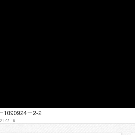
090924－2-2
1-03-18