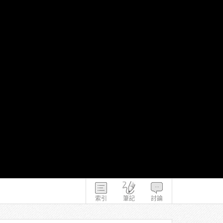
索引
筆記
討論