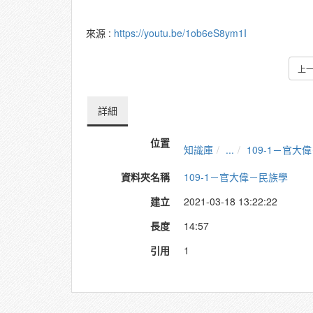
來源 :
https://youtu.be/1ob6eS8ym1I
上
詳細
位置
知識庫
...
109-1－官大
資料夾名稱
109-1－官大偉－民族學
建立
2021-03-18 13:22:22
長度
14:57
引用
1