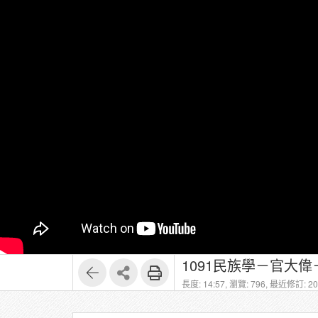
1091民族學－官大偉－1
長度: 14:57,
瀏覽: 796,
最近修訂: 202