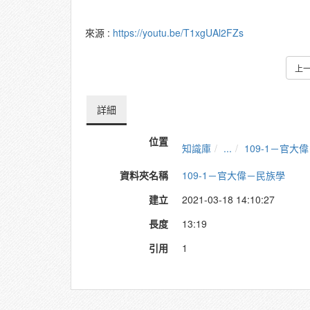
來源 :
https://youtu.be/T1xgUAl2FZs
上
詳細
位置
知識庫
...
109-1－官大
資料夾名稱
109-1－官大偉－民族學
建立
2021-03-18 14:10:27
長度
13:19
引用
1