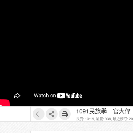
1091民族學－官大偉－1
長度: 13:19,
瀏覽: 938,
最近修訂: 202