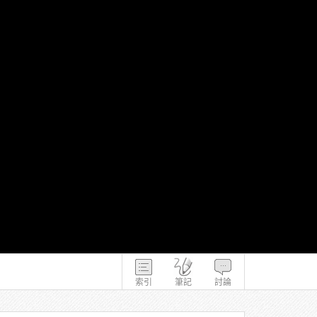
索引
筆記
討論