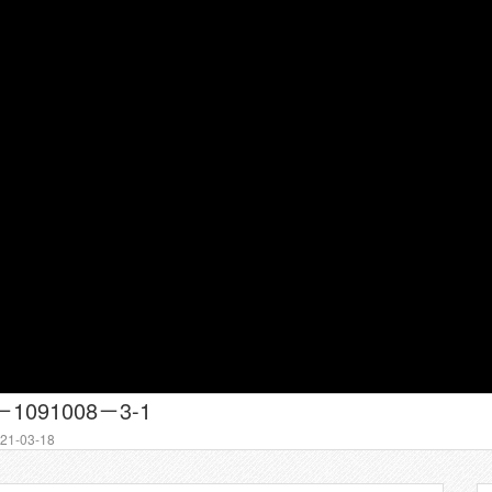
091008－3-1
1-03-18