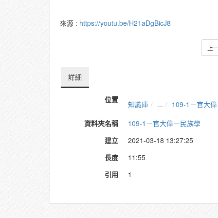
來源 :
https://youtu.be/H21aDgBicJ8
上
詳細
位置
知識庫
...
109-1－官大
資料夾名稱
109-1－官大偉－民族學
建立
2021-03-18 13:27:25
長度
11:55
引用
1