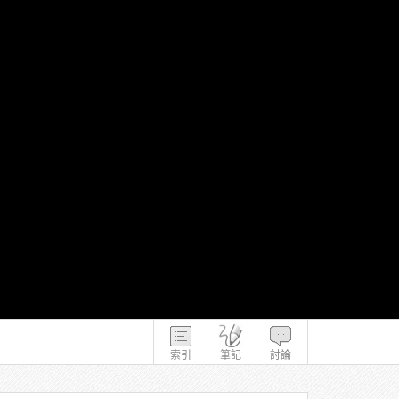
索引
筆記
討論