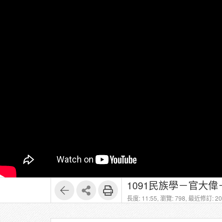
1091民族學－官大偉－1
長度: 11:55,
瀏覽: 798,
最近修訂: 202