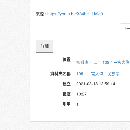
來源 :
https://youtu.be/X84bH_Lk9g0
上
詳細
位置
知識庫
...
109-1－官大
資料夾名稱
109-1－官大偉－民族學
建立
2021-03-18 13:59:14
長度
10:27
引用
1