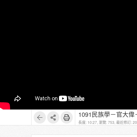
1091民族學－官大偉－1
長度: 10:27,
瀏覽: 753,
最近修訂: 202