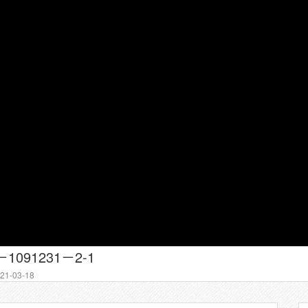
091231－2-1
1-03-18