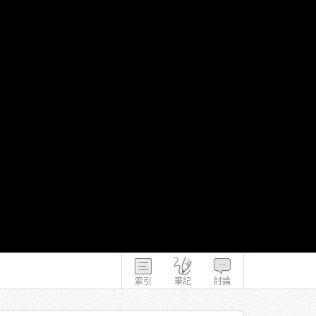
索引
筆記
討論