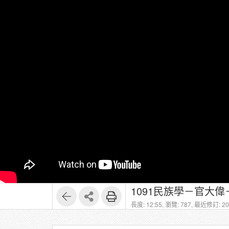
1091民族學－官大偉－1
長度: 12:55,
瀏覽: 787,
最近修訂: 202