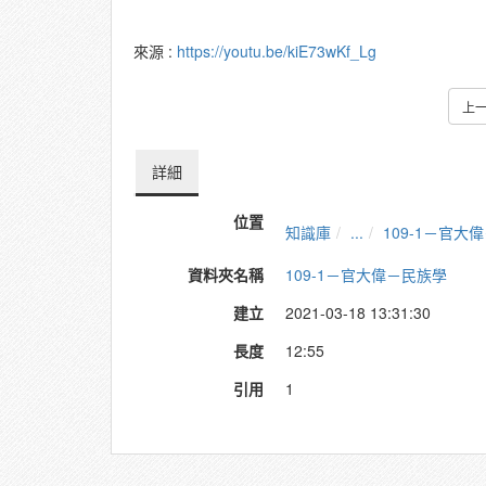
來源 :
https://youtu.be/kiE73wKf_Lg
上
詳細
位置
知識庫
...
109-1－官大
資料夾名稱
109-1－官大偉－民族學
建立
2021-03-18 13:31:30
長度
12:55
引用
1