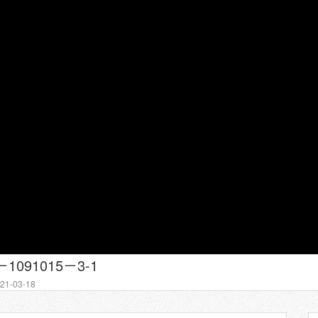
091015－3-1
1-03-18