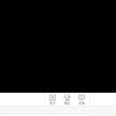
索引
筆記
討論