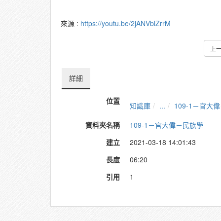
來源 :
https://youtu.be/2jANVblZrrM
上
詳細
位置
知識庫
...
109-1－官大
資料夾名稱
109-1－官大偉－民族學
建立
2021-03-18 14:01:43
長度
06:20
引用
1