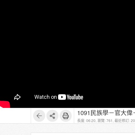
1091民族學－官大偉－1
長度: 06:20,
瀏覽: 761,
最近修訂: 202