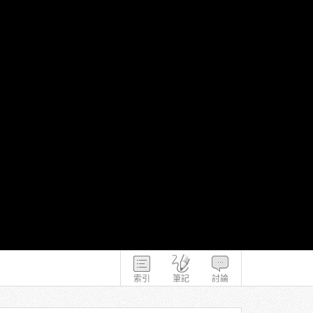
索引
筆記
討論