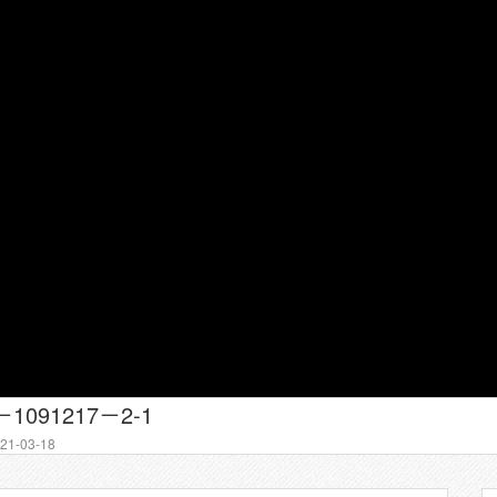
091217－2-1
1-03-18