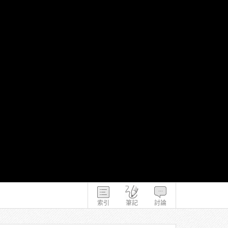
索引
筆記
討論