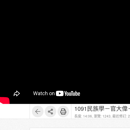
1091民族學－官大偉－1
長度: 14:06,
瀏覽: 1243,
最近修訂: 20