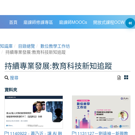
政大數位知識城 NCCU DKB
首頁
磨課師修課專區
磨課師MOOCs
開放式課程OCW
大
知識庫
目錄總覽
數位教學工作坊
持續專業發展:教育科技新知追蹤
持續專業發展:教育科技新知追蹤
搜尋
資料夾
1140922 - 蕭乃沂 - 讓 AI 融
1131127－劉遠禎－新興教