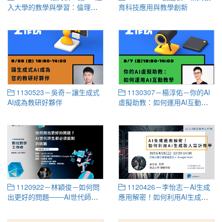
入大學的教學與學習：倫理思
育科技應用與教學創新
辨與實踐的不二（超越對立）
探索
1130523－吳奇－讓生成式
1130307－楊淳佑－你的AI
AI成為教研好夥伴
虛擬助教：如何運用AI互動教
學
1120922－林穎俊－如何問
1120426－李怡志－AI生成
出更好的問題───AI世代師生
應用解密！如何利用AI生成融
都必須面對的挑戰
入設計教學