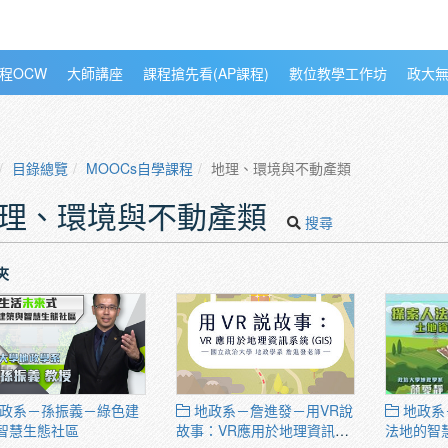
程OCW
大師講座
課程搶先看(AP課程)
數位教學工作坊
政大
目錄總覽
MOOCs自學課程
地理、環境與不動產類
理、環境與不動產類
搜尋
夾
政系－孫振義－綠色建
地政系－詹進發－用VR說
地政系
智慧生態社區
故事：VR應用於地理資訊系
法地的智