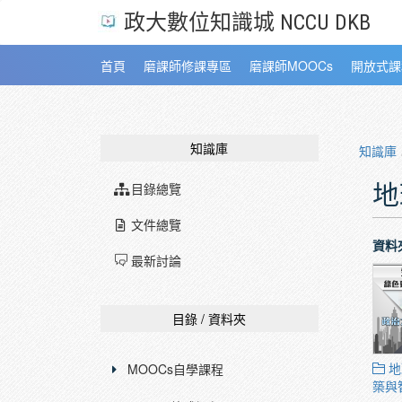
政大數位知識城 NCCU DKB
首頁
磨課師修課專區
磨課師MOOCs
開放式課
知識庫
知識庫
地
目錄總覽
文件總覽
資料
最新討論
目錄 / 資料夾
地
MOOCs自學課程
築與