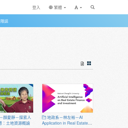
登入
繁體
無限誌
－顏愛靜－探索人
地政系－林左裕－AI
慧：土地資源概論
Application in Real Estate