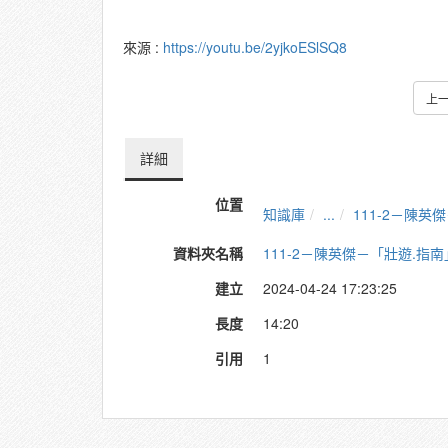
來源 :
https://youtu.be/2yjkoESlSQ8
上
詳細
位置
知識庫
...
111-2－陳
資料夾名稱
111-2－陳英傑－「壯遊.指
建立
2024-04-24 17:23:25
長度
14:20
引用
1