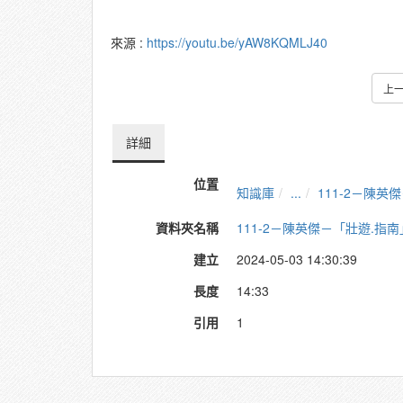
來源 :
https://youtu.be/yAW8KQMLJ40
上
詳細
位置
知識庫
...
111-2－陳
資料夾名稱
111-2－陳英傑－「壯遊.指
建立
2024-05-03 14:30:39
長度
14:33
引用
1