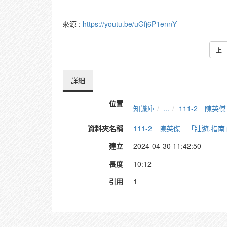
來源 :
https://youtu.be/uGfj6P1ennY
上
詳細
位置
知識庫
...
111-2－陳
資料夾名稱
111-2－陳英傑－「壯遊.指
建立
2024-04-30 11:42:50
長度
10:12
引用
1