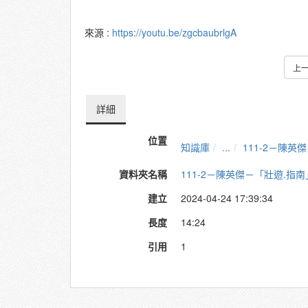
來源 :
https://youtu.be/zgcbaubrlgA
上
詳細
位置
知識庫
...
111-2－陳
資料夾名稱
111-2－陳英傑－「壯遊.指
建立
2024-04-24 17:39:34
長度
14:24
引用
1