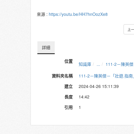
來源 :
https://youtu.be/HH7hnOozXe8
上
詳細
位置
知識庫
...
111-2－陳
資料夾名稱
111-2－陳英傑－「壯遊.指
建立
2024-04-26 15:11:39
長度
14:42
引用
1