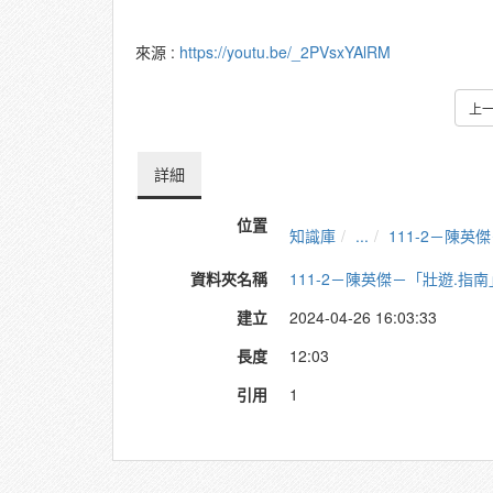
來源 :
https://youtu.be/_2PVsxYAlRM
上
詳細
位置
知識庫
...
111-2－陳
資料夾名稱
111-2－陳英傑－「壯遊.指
建立
2024-04-26 16:03:33
長度
12:03
引用
1