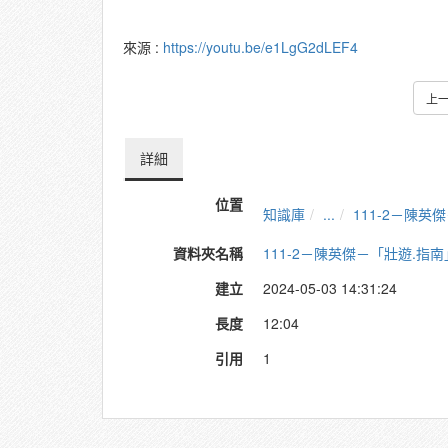
來源 :
https://youtu.be/e1LgG2dLEF4
上
詳細
位置
知識庫
...
111-2－陳
資料夾名稱
111-2－陳英傑－「壯遊.指
建立
2024-05-03 14:31:24
長度
12:04
引用
1