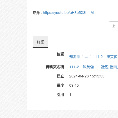
來源 :
https://youtu.be/uH3b5X3l-mM
上
詳細
位置
知識庫
...
111-2－陳
資料夾名稱
111-2－陳英傑－「壯遊.指
建立
2024-04-26 15:15:33
長度
09:45
引用
1