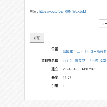
來源 :
https://youtu.be/_09NtWdXJqM
上
詳細
位置
知識庫
...
111-2－陳
資料夾名稱
111-2－陳英傑－「壯遊.指
建立
2024-04-30 14:07:37
長度
11:57
引用
1