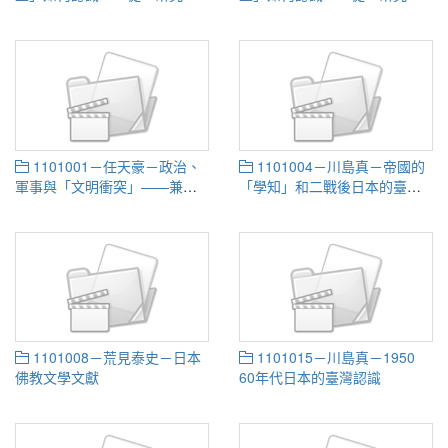
向」的角度開始思索歷史與人
向」的角度談起
權
1101001－任天豪－政治、
1101004－川島真－帝國的
軍事與「文明衝突」——兼談
「學知」和二戰後日本的臺灣
戰火下的體制與人權關係
研究
1101008－荒見泰史－日本
1101015－川島真－1950
佛教文學文獻
60年代日本的臺灣認識