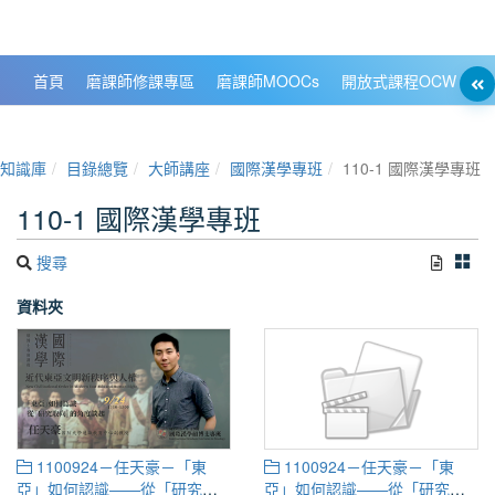
政大數位知識城 NCCU DKB
首頁
磨課師修課專區
磨課師MOOCs
開放式課程OCW
大
知識庫
目錄總覽
大師講座
國際漢學專班
110-1 國際漢學專班
110-1 國際漢學專班
搜尋
資料夾
1100924－任天豪－「東
1100924－任天豪－「東
亞」如何認識——從「研究取
亞」如何認識——從「研究取