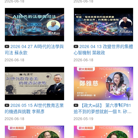
2026-06-18
2026-06-18
2026 04 27 AI時代的法學與
2026 04 13 改變世界的集體
司法 蘇永欽
心智機制 葉啟政
2026-06-18
2026-06-18
2026 05 15 AI世代教育志業
【政大∞誌】 第六季🎙️EP81
的機遇與挑戰 李蔡彥
追不到的夢想就創一個 ft. 矽谷
阿雅 鄭雅慈
2026-06-18
2026-05-19