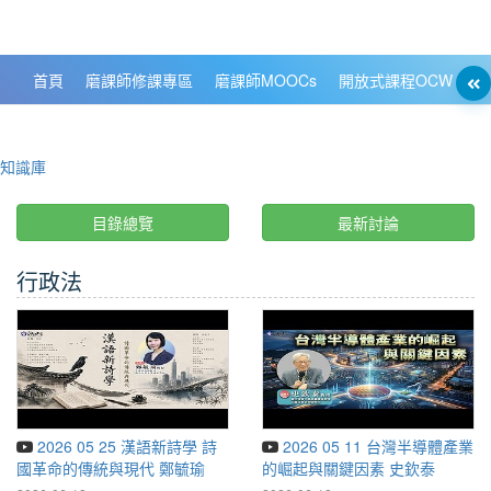
政大數位知識城 NCCU DKB
首頁
磨課師修課專區
磨課師MOOCs
開放式課程OCW
大
知識庫
目錄總覽
最新討論
行政法
2026 05 25 漢語新詩學 詩
2026 05 11 台灣半導體產業
國革命的傳統與現代 鄭毓瑜
的崛起與關鍵因素 史欽泰